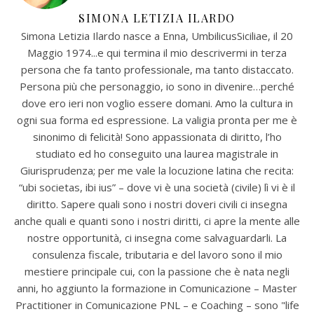
SIMONA LETIZIA ILARDO
Simona Letizia Ilardo nasce a Enna, UmbilicusSiciliae, il 20
Maggio 1974...e qui termina il mio descrivermi in terza
persona che fa tanto professionale, ma tanto distaccato.
Persona più che personaggio, io sono in divenire…perché
dove ero ieri non voglio essere domani. Amo la cultura in
ogni sua forma ed espressione. La valigia pronta per me è
sinonimo di felicità! Sono appassionata di diritto, l’ho
studiato ed ho conseguito una laurea magistrale in
Giurisprudenza; per me vale la locuzione latina che recita:
“ubi societas, ibi ius” – dove vi è una società (civile) lì vi è il
diritto. Sapere quali sono i nostri doveri civili ci insegna
anche quali e quanti sono i nostri diritti, ci apre la mente alle
nostre opportunità, ci insegna come salvaguardarli. La
consulenza fiscale, tributaria e del lavoro sono il mio
mestiere principale cui, con la passione che è nata negli
anni, ho aggiunto la formazione in Comunicazione – Master
Practitioner in Comunicazione PNL – e Coaching – sono "life