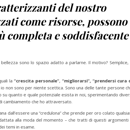
atterizzanti del nostro
izzati come risorse, possono
ù completa e soddisfacente
 bellezza sono lo spazio adatto a parlarne. Il motivo? Semplice,
uali la
“crescita personale”
,
“migliorarsi”, “prendersi cura 
, io non sono per niente scettica. Sono una delle tante persone c
o su quanto e quale potenziale esista in noi, sperimentando diver
 di cambiamento che ho attraversato.
na dall’essere una “credulona” che prende per oro colato qualsia
riadattata alla moda del momento – che tratti di questi argomenti
dei temi in esame.