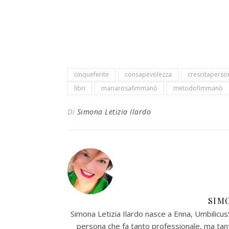
cinqueferite
consapevolezza
crescitaperso
libri
mariarosafimmanò
metodofimmanò
Di
Simona Letizia Ilardo
SIM
Simona Letizia Ilardo nasce a Enna, UmbilicusSi
persona che fa tanto professionale, ma tan