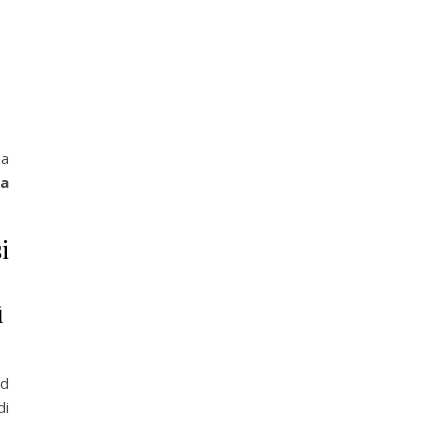
ha
la
i
ì
ed
di