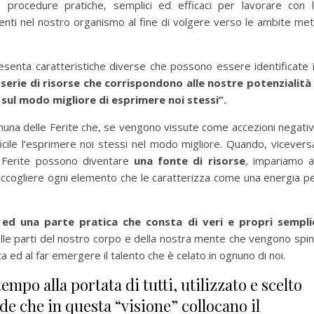
 procedure pratiche, semplici ed efficaci per lavorare con 
nti nel nostro organismo al fine di volgere verso le ambite me
resenta caratteristiche diverse che possono essere identificate 
erie di risorse che corrispondono alle nostre potenzialità
sul modo migliore di esprimere noi stessi”.
ognuna delle Ferite che, se vengono vissute come accezioni negati
ficile l’esprimere noi stessi nel modo migliore. Quando, vicevers
ue Ferite possono diventare
una fonte di risorse
, impariamo 
 accogliere ogni elemento che le caratterizza come una energia p
 ed una parte pratica che consta di veri e propri sempli
elle parti del nostro corpo e della nostra mente che vengono spin
a ed al far emergere il talento che è celato in ognuno di noi.
mpo alla portata di tutti, utilizzato e scelto
de che in questa “visione” collocano il