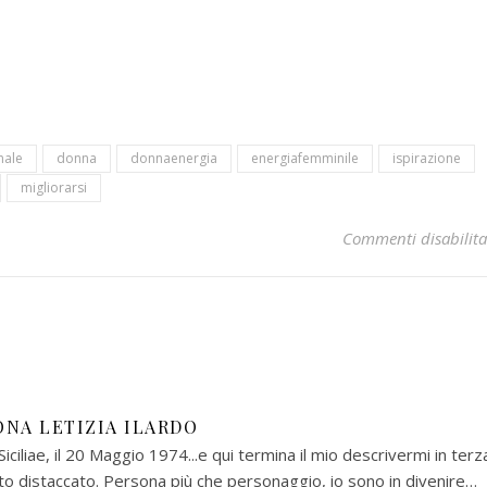
nale
donna
donnaenergia
energiafemminile
ispirazione
migliorarsi
Commenti disabilita
ONA LETIZIA ILARDO
ciliae, il 20 Maggio 1974...e qui termina il mio descrivermi in terz
to distaccato. Persona più che personaggio, io sono in divenire…