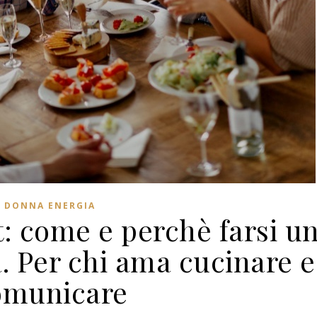
DONNA ENERGIA
: come e perchè farsi u
a. Per chi ama cucinare e
omunicare