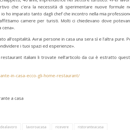
tivo che c’era la necessità di sperimentare nuove formule n
io ho imparato tanto dagli chef che incontro nella mia profession
affittiamo camere per turisti. Molti ci chiedevano dove poteva
a cena».
o all’ospitalità. Avrai persone in casa una sera sì e l’altra pure. P
ondividere i tuoi spazi ed esperienze».
estaurant italiani li trovate nell’articolo da cui è estratto ques
orante-in-casa-ecco-gli-home-restaurant/
rante a casa
idealavoro
lavoroacasa
ricevere
ristoranteacasa