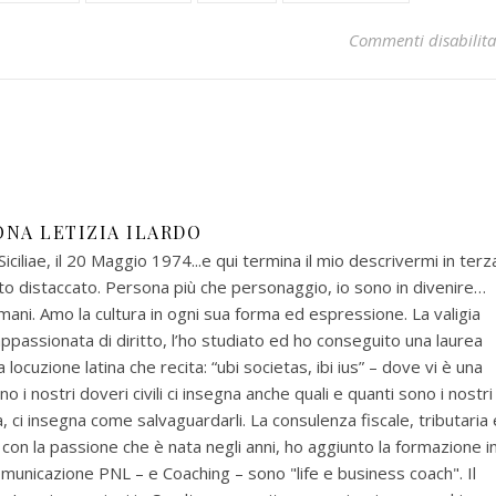
Commenti disabilita
ONA LETIZIA ILARDO
ciliae, il 20 Maggio 1974...e qui termina il mio descrivermi in terz
to distaccato. Persona più che personaggio, io sono in divenire…
ani. Amo la cultura in ogni sua forma ed espressione. La valigia
appassionata di diritto, l’ho studiato ed ho conseguito una laurea
locuzione latina che recita: “ubi societas, ibi ius” – dove vi è una
 sono i nostri doveri civili ci insegna anche quali e quanti sono i nostri
à, ci insegna come salvaguardarli. La consulenza fiscale, tributaria 
, con la passione che è nata negli anni, ho aggiunto la formazione i
municazione PNL – e Coaching – sono "life e business coach". Il