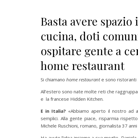
Basta avere spazio 
cucina, doti comuni
ospitare gente a cen
home restaurant
Si chiamano
home restaurant
e sono ristoranti 
All’estero sono nate molte reti che raggruppan
e la francese Hidden Kitchen.
E in Italia?
«Abbiamo aperto il nostro ad apr
semplici. Alla gente piace, risparmia rispetto
Michele Ruschioni, romano, giornalista 37 anni
Ha avuto l’idea insieme a sua moglie, Daniela C