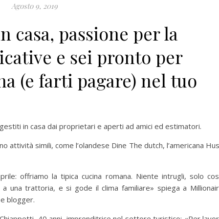
Agosto 9, 2019
in casa, passione per la
cative e sei pronto per
a (e farti pagare) nel tuo
gestiti in casa dai proprietari e aperti ad amici ed estimatori.
o attività simili, come l’olandese Dine The dutch, l’americana Hu
ile: offriamo la tipica cucina romana. Niente intrugli, solo co
 a una trattoria, e si gode il clima familiare» spiega a Millionai
 e blogger.
hiappetti, 40 anni, imprenditrice nel settore turistico: «Per lavo