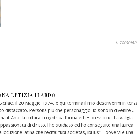
0 commen
ONA LETIZIA ILARDO
ciliae, il 20 Maggio 1974...e qui termina il mio descrivermi in terz
to distaccato. Persona più che personaggio, io sono in divenire…
ani. Amo la cultura in ogni sua forma ed espressione. La valigia
appassionata di diritto, l’ho studiato ed ho conseguito una laurea
locuzione latina che recita: “ubi societas, ibi ius” – dove vi è una