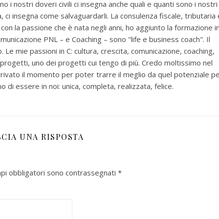
 sono i nostri doveri civili ci insegna anche quali e quanti sono i nostri
à, ci insegna come salvaguardarli. La consulenza fiscale, tributaria 
, con la passione che è nata negli anni, ho aggiunto la formazione i
municazione PNL – e Coaching – sono "life e business coach". Il
. Le mie passioni in C: cultura, crescita, comunicazione, coaching,
ogetti, uno dei progetti cui tengo di più. Credo moltissimo nel
rivato il momento per poter trarre il meglio da quel potenziale p
di essere in noi: unica, completa, realizzata, felice.
SCIA UNA RISPOSTA
mpi obbligatori sono contrassegnati
*