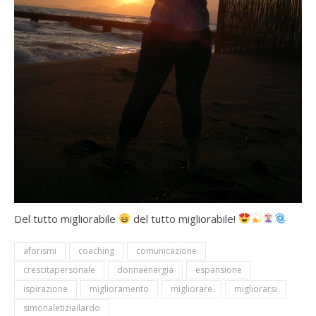
Del tutto migliorabile
del tutto migliorabile!
aforismi
coaching
comunicazione
crescitapersonale
donnaenergia
espansione
ispirazione
miglioramento
migliorare
migliorarsi
simonaletiziailardo