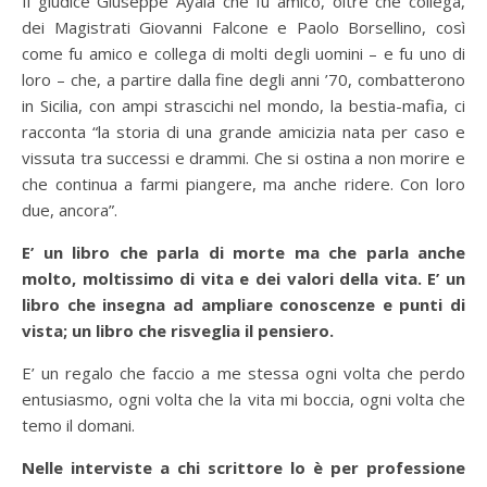
Il giudice Giuseppe Ayala che fu amico, oltre che collega,
dei Magistrati Giovanni Falcone e Paolo Borsellino, così
come fu amico e collega di molti degli uomini – e fu uno di
loro – che, a partire dalla fine degli anni ’70, combatterono
in Sicilia, con ampi strascichi nel mondo, la bestia-mafia, ci
racconta “la storia di una grande amicizia nata per caso e
vissuta tra successi e drammi. Che si ostina a non morire e
che continua a farmi piangere, ma anche ridere. Con loro
due, ancora”.
E’ un libro che parla di morte ma che parla anche
molto, moltissimo di vita e dei valori della vita. E’ un
libro che insegna ad ampliare conoscenze e punti di
vista; un libro che risveglia il pensiero.
E’ un regalo che faccio a me stessa ogni volta che perdo
entusiasmo, ogni volta che la vita mi boccia, ogni volta che
temo il domani.
Nelle interviste a chi scrittore lo è per professione