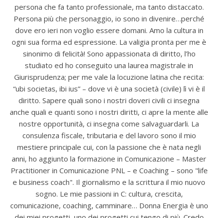
persona che fa tanto professionale, ma tanto distaccato.
Persona più che personaggio, io sono in divenire…perché
dove ero ieri non voglio essere domani. Amo la cultura in
ogni sua forma ed espressione. La valigia pronta per me è
sinonimo di felicità! Sono appassionata di diritto, l’ho
studiato ed ho conseguito una laurea magistrale in
Giurisprudenza; per me vale la locuzione latina che recita:
“ubi societas, ibi ius” – dove vi è una società (civile) lì vi è il
diritto. Sapere quali sono i nostri doveri civili ci insegna
anche quali e quanti sono i nostri diritti, ci apre la mente alle
nostre opportunità, ci insegna come salvaguardarli. La
consulenza fiscale, tributaria e del lavoro sono il mio
mestiere principale cui, con la passione che è nata negli
anni, ho aggiunto la formazione in Comunicazione – Master
Practitioner in Comunicazione PNL – e Coaching – sono "life
e business coach". Il giornalismo e la scrittura il mio nuovo
sogno. Le mie passioni in C: cultura, crescita,
comunicazione, coaching, camminare… Donna Energia è uno
dei miei progetti, uno dei progetti cui tengo di più. Credo