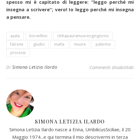
spesso mi è capitato di leggere: “leggo perché mi
insegna a scrivere”; vero! Io leggo perché mi insegna
a pensare.
ayala
borsellino
chihapauramuoreognigiorno
falcone
giudici
mafia
muore
palermo
processi
su 
Di
Simona Letizia Ilardo
Commenti disabilitati
SIMONA LETIZIA ILARDO
Simona Letizia Ilardo nasce a Enna, UmbilicusSiciliae, il 20
Maggio 1974...e qui termina il mio descrivermi in terza