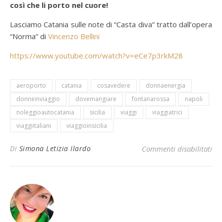
così che li porto nel cuore!
Lasciamo Catania sulle note di “Casta diva” tratto dall’opera
“Norma” di
Vincenzo Bellini
https://www.youtube.com/watch?v=eCe7p3rkM28
aeroporto
catania
cosavedere
donnaenergia
donneinviaggio
dovemangiare
fontanarossa
napoli
noleggioautocatania
sicilia
viaggi
viaggiatrici
viaggiitaliani
viaggioinsicilia
su 
Di
Simona Letizia Ilardo
Commenti disabilitati