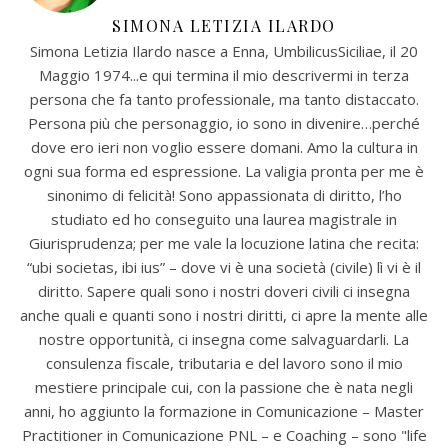
SIMONA LETIZIA ILARDO
Simona Letizia Ilardo nasce a Enna, UmbilicusSiciliae, il 20
Maggio 1974...e qui termina il mio descrivermi in terza
persona che fa tanto professionale, ma tanto distaccato.
Persona più che personaggio, io sono in divenire…perché
dove ero ieri non voglio essere domani. Amo la cultura in
ogni sua forma ed espressione. La valigia pronta per me è
sinonimo di felicità! Sono appassionata di diritto, l’ho
studiato ed ho conseguito una laurea magistrale in
Giurisprudenza; per me vale la locuzione latina che recita:
“ubi societas, ibi ius” – dove vi è una società (civile) lì vi è il
diritto. Sapere quali sono i nostri doveri civili ci insegna
anche quali e quanti sono i nostri diritti, ci apre la mente alle
nostre opportunità, ci insegna come salvaguardarli. La
consulenza fiscale, tributaria e del lavoro sono il mio
mestiere principale cui, con la passione che è nata negli
anni, ho aggiunto la formazione in Comunicazione – Master
Practitioner in Comunicazione PNL – e Coaching – sono "life