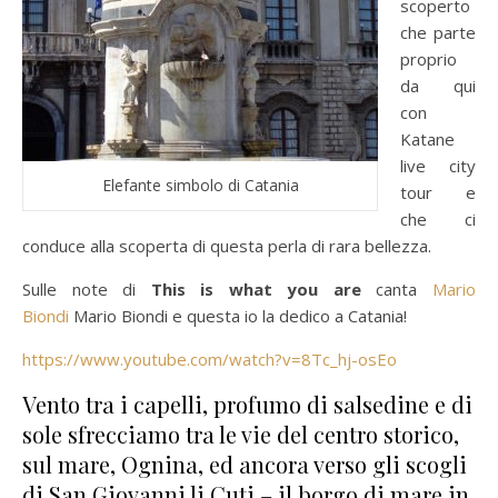
scoperto
che parte
proprio
da qui
con
Katane
live city
Elefante simbolo di Catania
tour e
che ci
conduce alla scoperta di questa perla di rara bellezza.
Sulle note di
This is what you are
canta
Mario
Biondi
Mario Biondi e questa io la dedico a Catania!
https://www.youtube.com/watch?v=8Tc_hj-osEo
Vento tra i capelli, profumo di salsedine e di
sole sfrecciamo tra le vie del centro storico,
sul mare, Ognina, ed ancora verso gli scogli
di San Giovanni li Cuti – il borgo di mare in